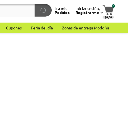
0
Ir a mis
Iniciar sesión,
Pedidos
Registrarme
$0,00
Cupones
Feria del día
Zonas de entrega Modo Ya