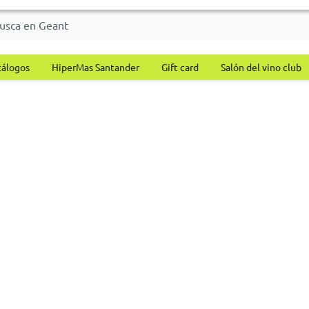
tálogos
HiperMas Santander
Gift card
Salón del vino club