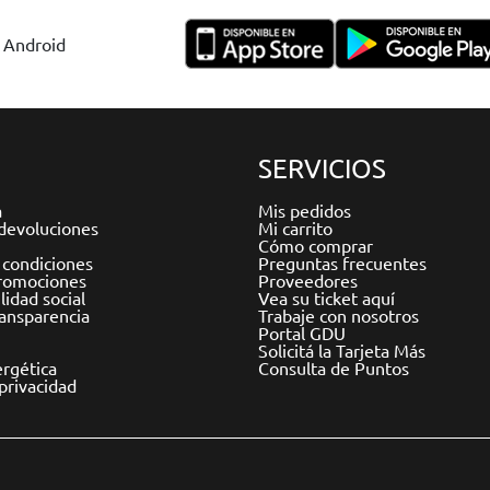
y Android
SERVICIOS
a
Mis pedidos
devoluciones
Mi carrito
Cómo comprar
 condiciones
Preguntas frecuentes
romociones
Proveedores
idad social
Vea su ticket aquí
ransparencia
Trabaje con nosotros
Portal GDU
Solicitá la Tarjeta Más
ergética
Consulta de Puntos
 privacidad