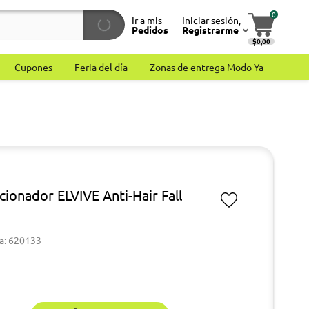
0
Ir a mis
Iniciar sesión,
Pedidos
Registrarme
$0,00
Cupones
Feria del día
Zonas de entrega Modo Ya
cionador ELVIVE Anti-Hair Fall
a: 620133