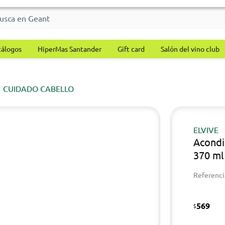
tálogos
HiperMas Santander
Gift card
Salón del vino club
CUIDADO CABELLO
ELVIVE
Acondi
370 ml
Referenci
569
$