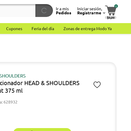
0
Ir a mis
Iniciar sesión,
Pedidos
Registrarme
$0,00
Cupones
Feria del día
Zonas de entrega Modo Ya
 SHOULDERS
icionador HEAD & SHOULDERS
t 375 ml
a: 628932