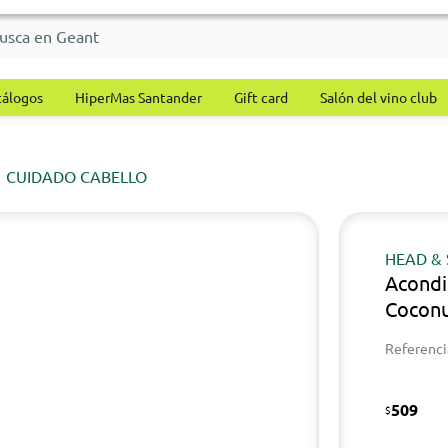
tálogos
HiperMas Santander
Gift card
Salón del vino club
CUIDADO CABELLO
HEAD &
Acond
Coconu
Referenci
509
$