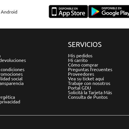
y Android
SERVICIOS
a
Mis pedidos
devoluciones
Mi carrito
Cómo comprar
 condiciones
Preguntas frecuentes
romociones
Proveedores
idad social
Vea su ticket aquí
ransparencia
Trabaje con nosotros
Portal GDU
Solicitá la Tarjeta Más
ergética
Consulta de Puntos
 privacidad