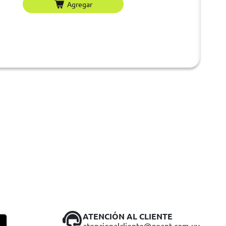
Agregar
ATENCIÓN AL CLIENTE
atencionalcliente@geant.com.uy