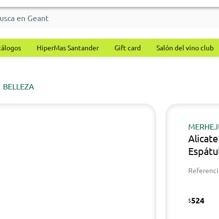
tálogos
HiperMas Santander
Gift card
Salón del vino club
BELLEZA
MERHEJ
Alicat
Espátu
Referenci
524
$