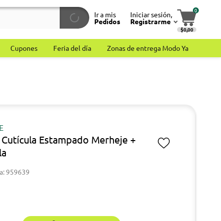
0
Ir a mis
Iniciar sesión,
Pedidos
Registrarme
$0,00
Cupones
Feria del día
Zonas de entrega Modo Ya
E
e Cutícula Estampado Merheje +
la
a: 959639