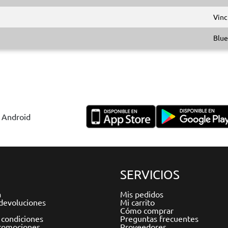
Vinc
Blue
y Android
SERVICIOS
a
Mis pedidos
devoluciones
Mi carrito
Cómo comprar
 condiciones
Preguntas frecuentes
romociones
Proveedores