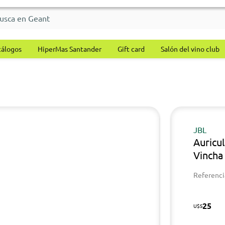
tálogos
HiperMas Santander
Gift card
Salón del vino club
JBL
Auricu
Vincha
Referenci
25
U$S