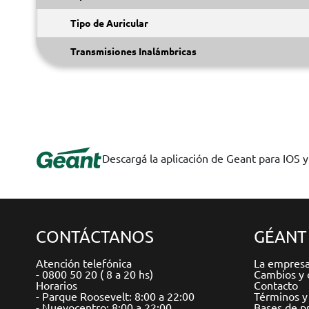
Tipo de Auricular
Transmisiones Inalámbricas
Descargá la aplicación de Geant para IOS 
CONTÁCTANOS
GÉANT
Atención telefónica
La empres
- 0800 50 20 ( 8 a 20 hs)
Cambios y 
Horarios
Contacto
- Parque Roosevelt: 8:00 a 22:00
Términos y
- Nuevocentro: 8:00 a 22:00
Bases de p