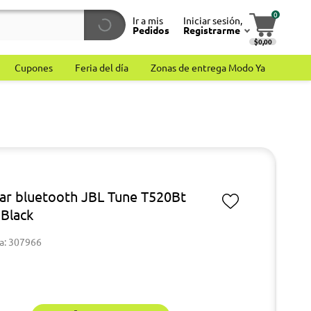
0
Ir a mis
Iniciar sesión,
Pedidos
Registrarme
$0,00
Cupones
Feria del día
Zonas de entrega Modo Ya
lar bluetooth JBL Tune T520Bt
 Black
a: 307966