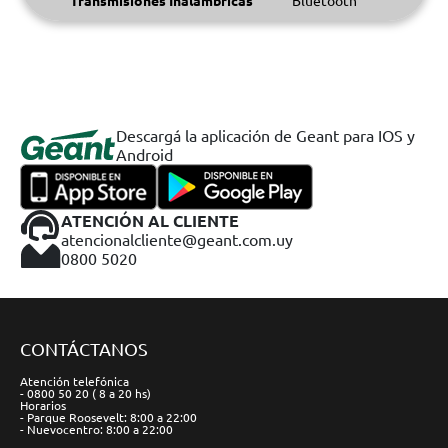
Transmisiones Inalámbricas
Bluetooth
Descargá la aplicación de Geant para IOS y
Android
ATENCIÓN AL CLIENTE
atencionalcliente@geant.com.uy
0800 5020
CONTÁCTANOS
Atención telefónica
- 0800 50 20 ( 8 a 20 hs)
Horarios
- Parque Roosevelt: 8:00 a 22:00
- Nuevocentro: 8:00 a 22:00