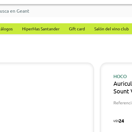
tálogos
HiperMas Santander
Gift card
Salón del vino club
HOCO
Auricu
Sount 
Referenci
24
U$S