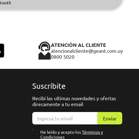
tooth
ATENCIÓN AL CLIENTE
atencionalcliente@geant.com.uy
0800 5020
Suscríbite
Recibí las ultimas novedades y ofertas
direcamente a tu email
Enviar
He leído y acepto los
Términos y
Condiciones