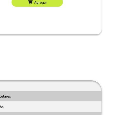
Agregar
culares
ha