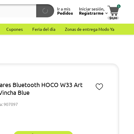
0
Ir a mis
Iniciar sesión,
Pedidos
Registrarme
$0,00
Cupones
Feria del día
Zonas de entrega Modo Ya
lares Bluetooth HOCO W33 Art
Vincha Blue
a: 907097