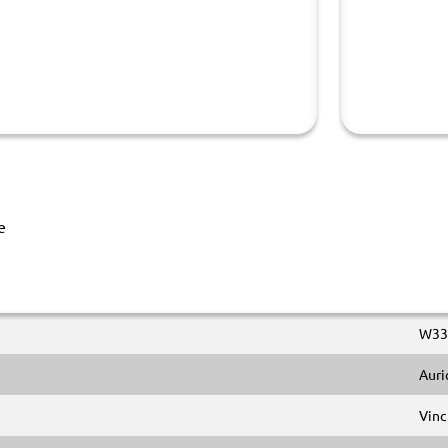
e
W33
Auri
Vinc