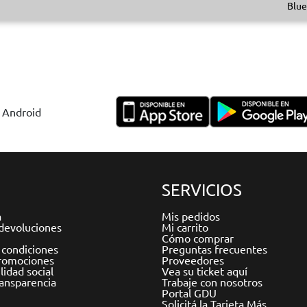
Blue
y Android
SERVICIOS
a
Mis pedidos
devoluciones
Mi carrito
Cómo comprar
 condiciones
Preguntas frecuentes
romociones
Proveedores
idad social
Vea su ticket aquí
ransparencia
Trabaje con nosotros
Portal GDU
Solicitá la Tarjeta Más