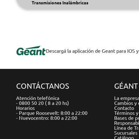
Transmisiones Inalámbricas
Descargá la aplicación de Geant para IOS 
CONTÁCTANOS
GÉANT
Atención telefónica
La empres
- 0800 50 20 ( 8 a 20 hs)
Cambios y 
Horarios
Contacto
- Parque Roosevelt: 8:00 a 22:00
Términos y
- Nuevocentro: 8:00 a 22:00
Bases de p
Responsabil
Línea de T
Sucursales
Catálogo