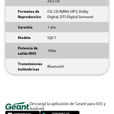
20,5 cm
Formatos de
CD, CD-R/RW, MP3, Dolby
Reproducción
Digital, DTS Digital Surround
Garantía
1 año
Modelo
SQC1
Potencia de
160w
salida RMS
Transmisiones
Bluetooth
Inalámbricas
Descargá la aplicación de Geant para IOS y
Android