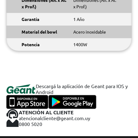
Dimensiones (An. x Al.
Dimensiones (An. x Al.
x Prof.)
x Prof.)
Garantía
1 Año
Material del bowl
Acero inoxidable
Potencia
1400W
Descargá la aplicación de Geant para IOS y
Android
ATENCIÓN AL CLIENTE
atencionalcliente@geant.com.uy
0800 5020