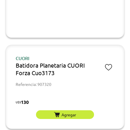
CUORI
Batidora Planetaria CUORI
Forza Cuo3173
Referencia: 907320
130
U$S
Agregar