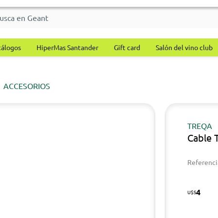
tálogos
HiperMas Santander
Gift card
Salón del vino club
ACCESORIOS
TREQA
Cable 
Referenci
4
U$S