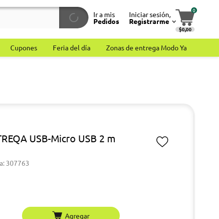
0
Ir a mis
Iniciar sesión,
Pedidos
Registrarme
$0,00
Cupones
Feria del día
Zonas de entrega Modo Ya
TREQA USB-Micro USB 2 m
a: 307763
Agregar