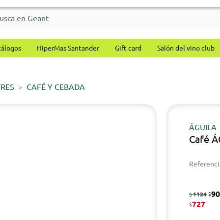
tálogos
HiperMas Santander
Gift card
Salón del vino club
TRES
CAFÉ Y CEBADA
ÁGUILA
Café Á
Referenci
9
1124
$
$
727
$