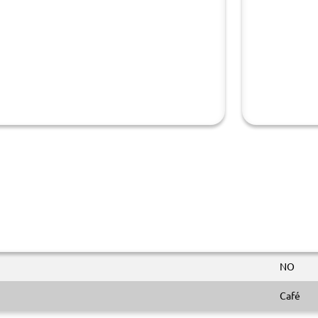
NO
Café