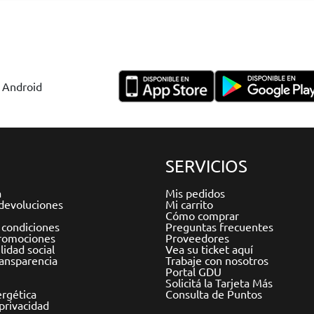
y Android
SERVICIOS
a
Mis pedidos
devoluciones
Mi carrito
Cómo comprar
 condiciones
Preguntas frecuentes
romociones
Proveedores
idad social
Vea su ticket aquí
ransparencia
Trabaje con nosotros
Portal GDU
Solicitá la Tarjeta Más
ergética
Consulta de Puntos
 privacidad