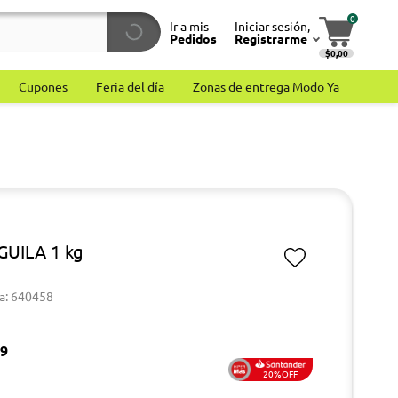
0
Ir a mis
Iniciar sesión,
Pedidos
Registrarme
$0,00
Cupones
Feria del día
Zonas de entrega Modo Ya
GUILA 1 kg
a: 640458
09
20%OFF