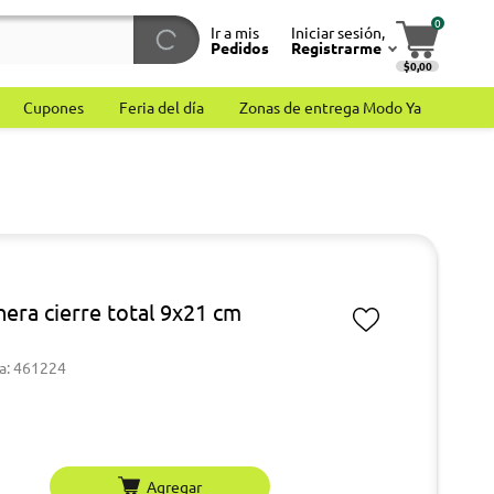
0
Ir a mis
Iniciar sesión,
Pedidos
Registrarme
$0,00
Cupones
Feria del día
Zonas de entrega Modo Ya
hera cierre total 9x21 cm
a: 461224
Agregar