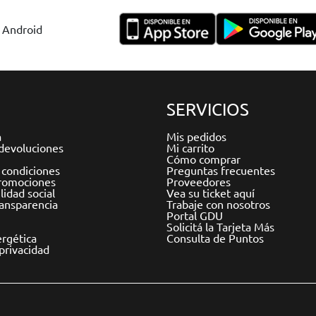
y Android
SERVICIOS
a
Mis pedidos
devoluciones
Mi carrito
Cómo comprar
 condiciones
Preguntas frecuentes
romociones
Proveedores
idad social
Vea su ticket aquí
ransparencia
Trabaje con nosotros
Portal GDU
Solicitá la Tarjeta Más
ergética
Consulta de Puntos
 privacidad