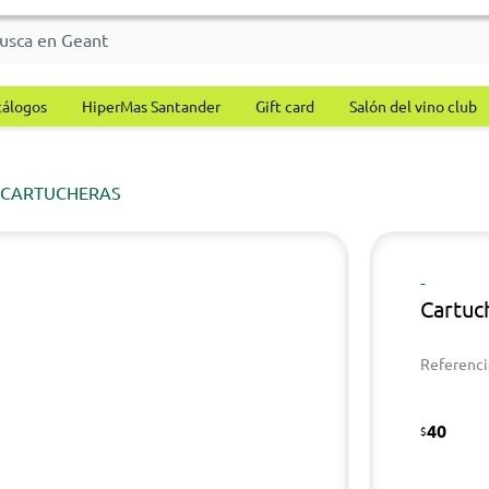
tálogos
HiperMas Santander
Gift card
Salón del vino club
CARTUCHERAS
-
Cartuc
Referenci
40
$