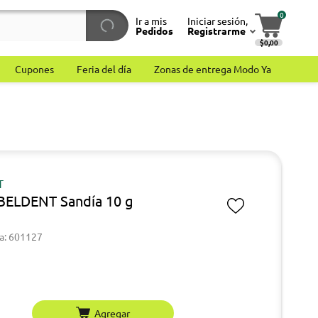
0
Ir a mis
Iniciar sesión,
Pedidos
Registrarme
$0,00
Cupones
Feria del día
Zonas de entrega Modo Ya
T
 BELDENT Sandía 10 g
a: 601127
Agregar