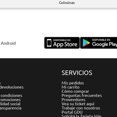
Golosinas
y Android
SERVICIOS
a
Mis pedidos
devoluciones
Mi carrito
Cómo comprar
 condiciones
Preguntas frecuentes
romociones
Proveedores
idad social
Vea su ticket aquí
ransparencia
Trabaje con nosotros
Portal GDU
Solicitá la Tarjeta Más