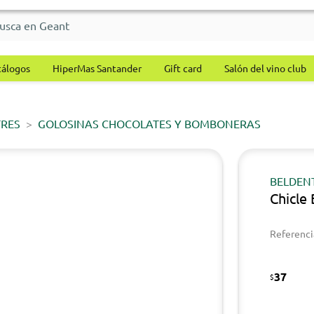
tálogos
HiperMas Santander
Gift card
Salón del vino club
TRES
GOLOSINAS CHOCOLATES Y BOMBONERAS
BELDEN
Chicle
Referenci
37
$