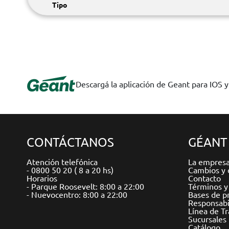
Tipo
Descargá la aplicación de Geant para IOS 
CONTÁCTANOS
GÉANT
Atención telefónica
La empres
- 0800 50 20 ( 8 a 20 hs)
Cambios y 
Horarios
Contacto
- Parque Roosevelt: 8:00 a 22:00
Términos y
- Nuevocentro: 8:00 a 22:00
Bases de p
Responsabil
Línea de T
Sucursales
Catálogo