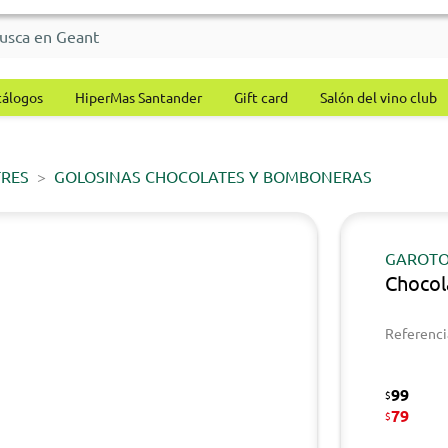
tálogos
HiperMas Santander
Gift card
Salón del vino club
TRES
GOLOSINAS CHOCOLATES Y BOMBONERAS
GAROT
Chocol
Referenci
99
$
79
$