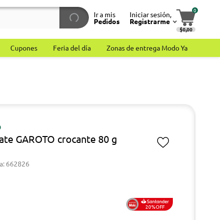
0
Ir a mis
Iniciar sesión,
Pedidos
Registrarme
$0,00
Cupones
Feria del día
Zonas de entrega Modo Ya
O
ate GAROTO crocante 80 g
a: 662826
20%OFF