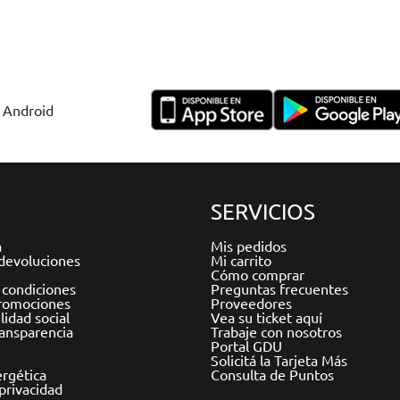
y Android
SERVICIOS
a
Mis pedidos
devoluciones
Mi carrito
Cómo comprar
 condiciones
Preguntas frecuentes
romociones
Proveedores
idad social
Vea su ticket aquí
ransparencia
Trabaje con nosotros
Portal GDU
Solicitá la Tarjeta Más
ergética
Consulta de Puntos
 privacidad