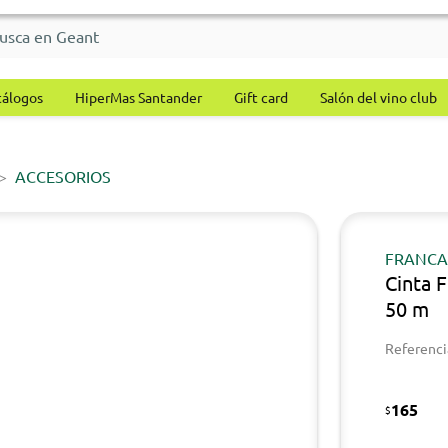
tálogos
HiperMas Santander
Gift card
Salón del vino club
ACCESORIOS
FRANC
Cinta 
50 m
Referenci
165
$