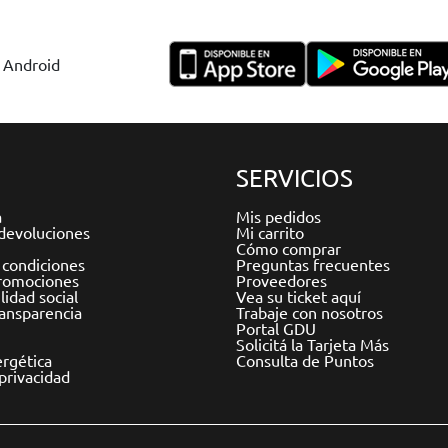
y Android
SERVICIOS
a
Mis pedidos
devoluciones
Mi carrito
Cómo comprar
 condiciones
Preguntas frecuentes
romociones
Proveedores
idad social
Vea su ticket aquí
ransparencia
Trabaje con nosotros
Portal GDU
Solicitá la Tarjeta Más
ergética
Consulta de Puntos
 privacidad