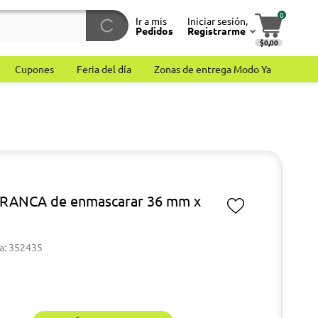
0
Ir a mis
Iniciar sesión,
Pedidos
Registrarme
$0,00
Cupones
Feria del día
Zonas de entrega Modo Ya
A
FRANCA de enmascarar 36 mm x
a: 352435