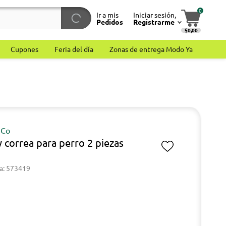
0
Ir a mis
Iniciar sesión,
Pedidos
Registrarme
$0,00
Cupones
Feria del día
Zonas de entrega Modo Ya
 Co
y correa para perro 2 piezas
a: 573419