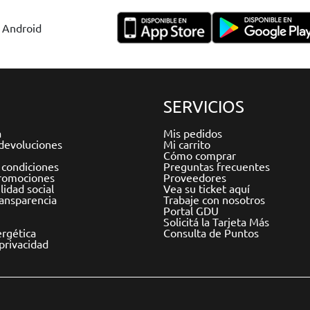
y Android
SERVICIOS
a
Mis pedidos
devoluciones
Mi carrito
Cómo comprar
 condiciones
Preguntas frecuentes
romociones
Proveedores
idad social
Vea su ticket aquí
ransparencia
Trabaje con nosotros
Portal GDU
Solicitá la Tarjeta Más
ergética
Consulta de Puntos
 privacidad