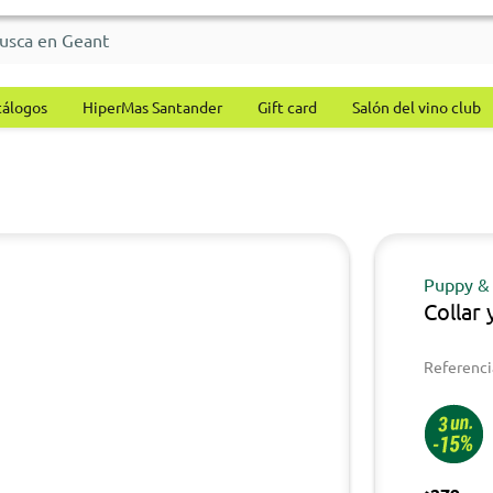
tálogos
HiperMas Santander
Gift card
Salón del vino club
Puppy &
Collar 
Referenci