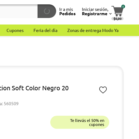
0
Ir a mis
Iniciar sesión,
Pedidos
Registrarme
$0,00
Cupones
Feria del día
Zonas de entrega Modo Ya
cion Soft Color Negro 20
a: 560509
Te llevás el 50% en
cupones