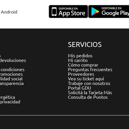
y Android
SERVICIOS
a
Mis pedidos
devoluciones
Mi carrito
Cómo comprar
 condiciones
Preguntas frecuentes
romociones
Proveedores
idad social
Vea su ticket aquí
ransparencia
Trabaje con nosotros
Portal GDU
Solicitá la Tarjeta Más
ergética
Consulta de Puntos
 privacidad