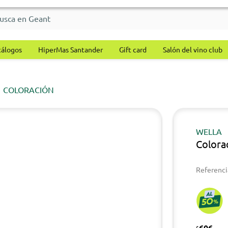
tálogos
HiperMas Santander
Gift card
Salón del vino club
COLORACIÓN
WELLA
Colora
Referenci
606
$