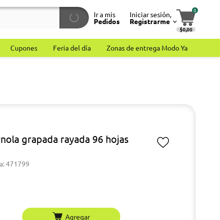
0
Ir a mis
Iniciar sesión,
Pedidos
Registrarme
$0,00
Cupones
Feria del día
Zonas de entrega Modo Ya
nola grapada rayada 96 hojas
a: 471799
Agregar