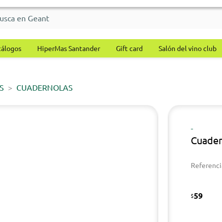
tálogos
HiperMas Santander
Gift card
Salón del vino club
S
CUADERNOLAS
-
Cuader
Referenci
59
$