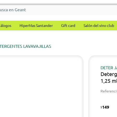
tálogos
HiperMas Santander
Gift card
Salón del vino club
TERGENTES LAVAVAJILLAS
DETER 
Deterg
1,25 m
Referenci
149
$