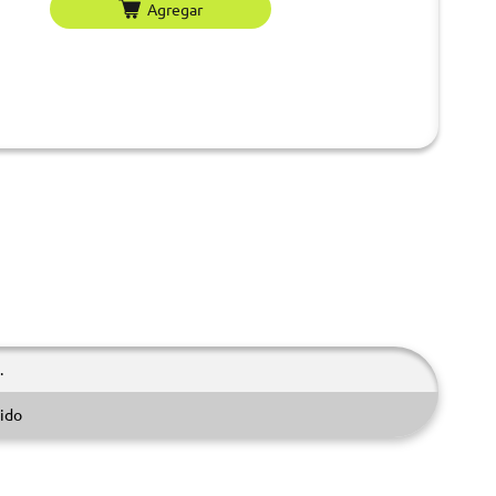
Agregar
.
ido