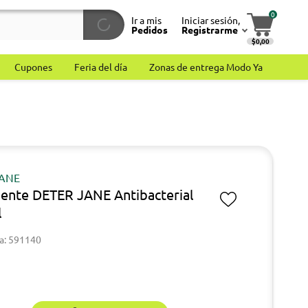
0
Ir a mis
Iniciar sesión,
Pedidos
Registrarme
$0,00
Cupones
Feria del día
Zonas de entrega Modo Ya
JANE
ente DETER JANE Antibacterial
l
a: 591140