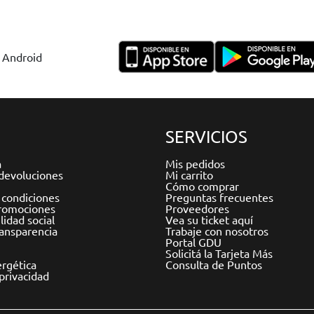
y Android
SERVICIOS
a
Mis pedidos
devoluciones
Mi carrito
Cómo comprar
 condiciones
Preguntas frecuentes
romociones
Proveedores
idad social
Vea su ticket aquí
ransparencia
Trabaje con nosotros
Portal GDU
Solicitá la Tarjeta Más
ergética
Consulta de Puntos
 privacidad