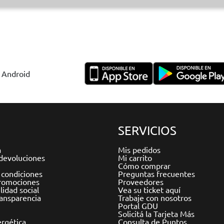
y Android
SERVICIOS
a
Mis pedidos
devoluciones
Mi carrito
Cómo comprar
 condiciones
Preguntas frecuentes
romociones
Proveedores
idad social
Vea su ticket aquí
ransparencia
Trabaje con nosotros
Portal GDU
Solicitá la Tarjeta Más
ergética
Consulta de Puntos