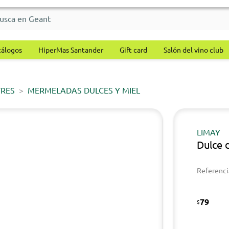
tálogos
HiperMas Santander
Gift card
Salón del vino club
TRES
MERMELADAS DULCES Y MIEL
LIMAY
Dulce 
Referenci
79
$