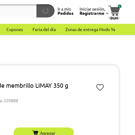
0
Ir a mis
Iniciar sesión,
Pedidos
Registrarme
$0,00
Cupones
Feria del día
Zonas de entrega Modo Ya
de membrillo LIMAY 350 g
a: 220888
Agregar