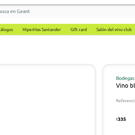
tálogos
HiperMas Santander
Gift card
Salón del vino club
Bodegas 
Vino b
Referenci
335
$