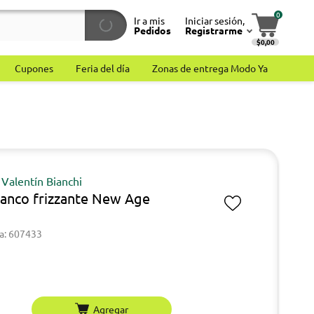
0
Ir a mis
Iniciar sesión,
Pedidos
Registrarme
$0,00
Cupones
Feria del día
Zonas de entrega Modo Ya
Valentín Bianchi
lanco frizzante New Age
a: 607433
Agregar