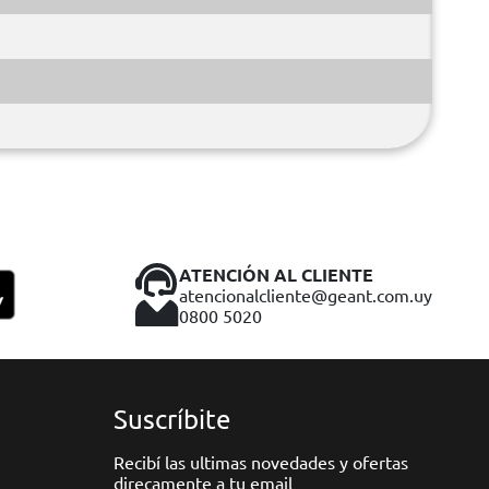
ATENCIÓN AL CLIENTE
atencionalcliente@geant.com.uy
0800 5020
Suscríbite
Recibí las ultimas novedades y ofertas
direcamente a tu email