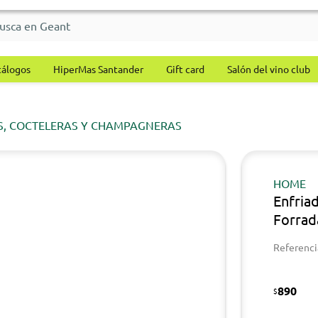
tálogos
HiperMas Santander
Gift card
Salón del vino club
S, COCTELERAS Y CHAMPAGNERAS
HOME
Enfria
Forrad
Referenci
890
$