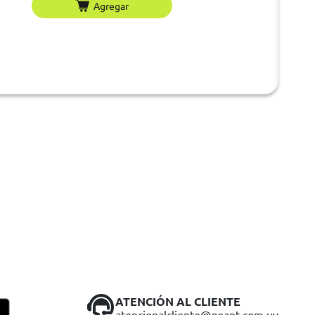
Agregar
ATENCIÓN AL CLIENTE
atencionalcliente@geant.com.uy