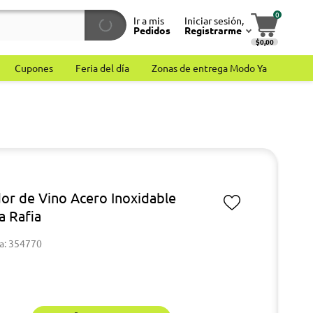
0
Ir a mis
Iniciar sesión,
Pedidos
Registrarme
$0,00
Cupones
Feria del día
Zonas de entrega Modo Ya
dor de Vino Acero Inoxidable
a Rafia
a: 354770