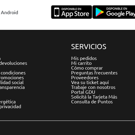
y Android
SERVICIOS
a
Mis pedidos
devoluciones
Mi carrito
Cómo comprar
 condiciones
Preguntas frecuentes
romociones
Proveedores
idad social
Vea su ticket aquí
ransparencia
Trabaje con nosotros
Portal GDU
Solicitá la Tarjeta Más
ergética
Consulta de Puntos
 privacidad