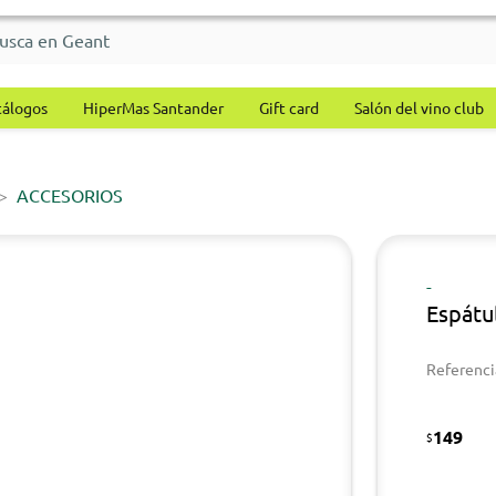
tálogos
HiperMas Santander
Gift card
Salón del vino club
ACCESORIOS
-
Espátu
Referenci
149
$