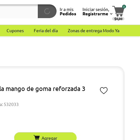
0
Ir a mis
Iniciar sesión,
Pedidos
Registrarme
$0,00
Cupones
Feria del día
Zonas de entrega Modo Ya
la mango de goma reforzada 3
a: 532033
Agregar