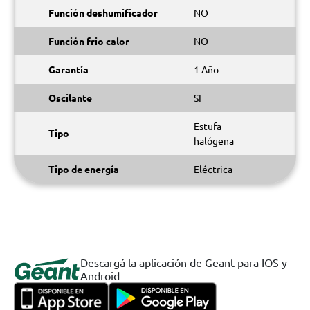
Función deshumificador
NO
Función frio calor
NO
Garantía
1 Año
Oscilante
SI
Estufa
Tipo
halógena
Tipo de energía
Eléctrica
Descargá la aplicación de Geant para IOS y
Android