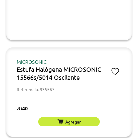
MICROSONIC
Estufa Halógena MICROSONIC
15566s/5014 Oscilante
Referencia: 935567
40
U$S
Agregar