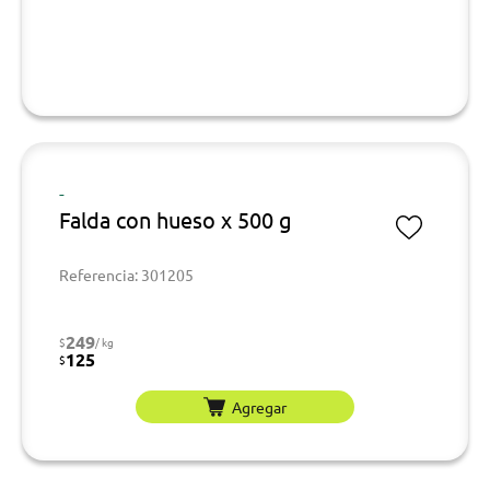
-
Falda con hueso x 500 g
Referencia: 301205
249
$
/ kg
125
$
Agregar