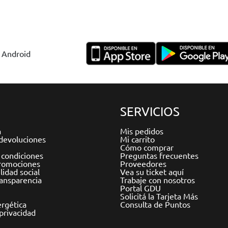
y Android
SERVICIOS
a
Mis pedidos
devoluciones
Mi carrito
Cómo comprar
 condiciones
Preguntas frecuentes
romociones
Proveedores
idad social
Vea su ticket aquí
ransparencia
Trabaje con nosotros
Portal GDU
Solicitá la Tarjeta Más
ergética
Consulta de Puntos
 privacidad