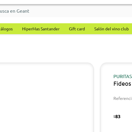
tálogos
HiperMas Santander
Gift card
Salón del vino club
PURITA
Fideos
Referenci
83
$