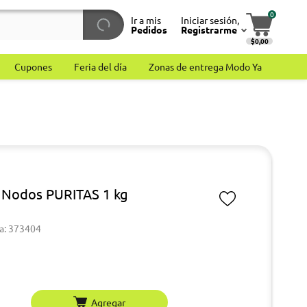
0
Ir a mis
Iniciar sesión,
Pedidos
Registrarme
$0,00
Cupones
Feria del día
Zonas de entrega Modo Ya
S
 Nodos PURITAS 1 kg
a: 373404
Agregar