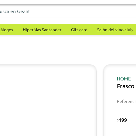
tálogos
HiperMas Santander
Gift card
Salón del vino club
HOME
Frasco
Referenci
199
$