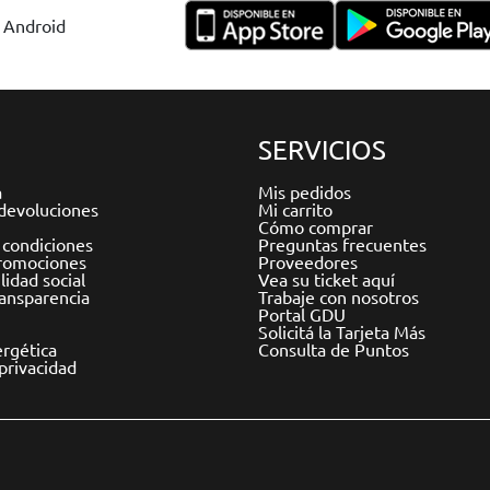
y Android
SERVICIOS
a
Mis pedidos
devoluciones
Mi carrito
Cómo comprar
 condiciones
Preguntas frecuentes
romociones
Proveedores
idad social
Vea su ticket aquí
ransparencia
Trabaje con nosotros
Portal GDU
Solicitá la Tarjeta Más
ergética
Consulta de Puntos
 privacidad