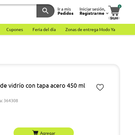
0
Ir a mis
Iniciar sesión,
Pedidos
Registrarme
$0,00
Cupones
Feria del día
Zonas de entrega Modo Ya
 de vidrío con tapa acero 450 ml
a: 364308
Agregar