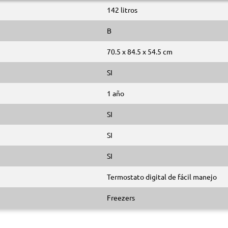
142 litros
B
70.5 x 84.5 x 54.5 cm
SI
1 año
SI
SI
SI
Termostato digital de fácil manejo
Freezers