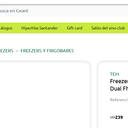
tálogos
HiperMas Santander
Gift card
Salón del vino club
EEZERS
FREEZERS Y FRIGOBARES
TEM
Freeze
Dual F
Referenci
239
U$S