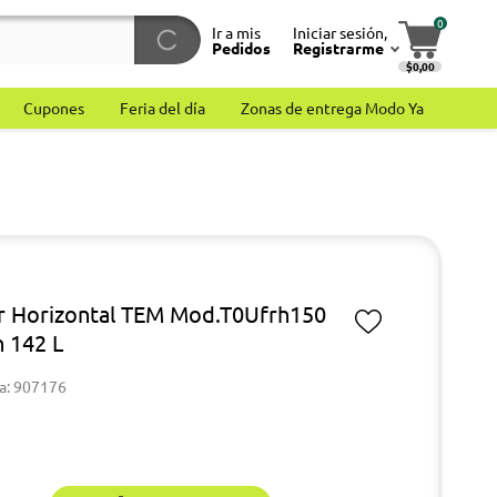
0
Ir a mis
Iniciar sesión,
Pedidos
Registrarme
$0,00
Cupones
Feria del día
Zonas de entrega Modo Ya
r Horizontal TEM Mod.T0Ufrh150
h 142 L
a: 907176