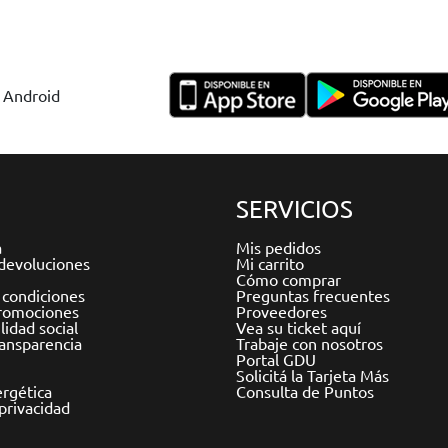
y Android
SERVICIOS
a
Mis pedidos
devoluciones
Mi carrito
Cómo comprar
 condiciones
Preguntas frecuentes
romociones
Proveedores
idad social
Vea su ticket aquí
ransparencia
Trabaje con nosotros
Portal GDU
Solicitá la Tarjeta Más
ergética
Consulta de Puntos
 privacidad