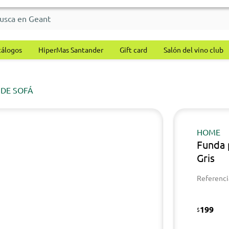
tálogos
HiperMas Santander
Gift card
Salón del vino club
DE SOFÁ
HOME
Funda 
Gris
Referenci
199
$