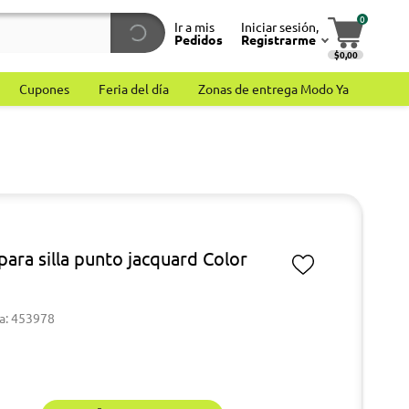
0
Ir a mis
Iniciar sesión,
Pedidos
Registrarme
$0,00
Cupones
Feria del día
Zonas de entrega Modo Ya
para silla punto jacquard Color
a: 453978