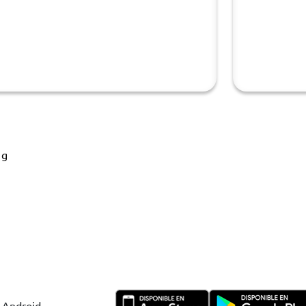
 g
y Android