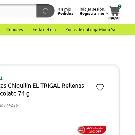
0
Ir a mis
Iniciar sesión,
Pedidos
Registrarme
$0,00
Cupones
Feria del día
Zonas de entrega Modo Ya
AL
tas Chiquilín EL TRIGAL Rellenas
colate 74 g
a: 774226
20%OFF