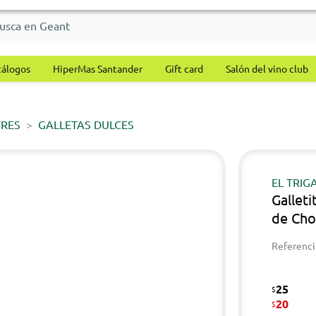
tálogos
HiperMas Santander
Gift card
Salón del vino club
TRES
GALLETAS DULCES
EL TRIG
Galleti
de Cho
Referenci
25
$
20
$