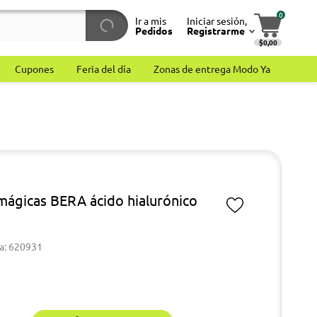
0
Ir a mis
Iniciar sesión,
Pedidos
Registrarme
$0,00
Cupones
Feria del día
Zonas de entrega Modo Ya
mágicas BERA ácido hialurónico
a: 620931