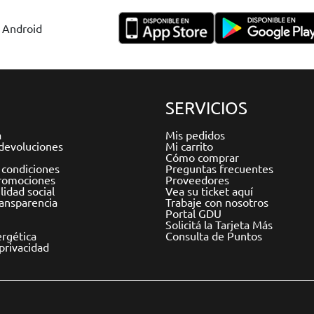
y Android
SERVICIOS
a
Mis pedidos
devoluciones
Mi carrito
Cómo comprar
 condiciones
Preguntas frecuentes
romociones
Proveedores
idad social
Vea su ticket aquí
ransparencia
Trabaje con nosotros
Portal GDU
Solicitá la Tarjeta Más
ergética
Consulta de Puntos
 privacidad