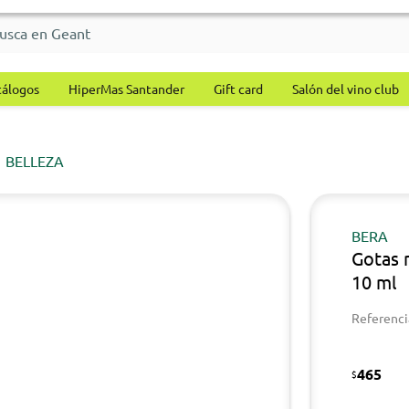
tálogos
HiperMas Santander
Gift card
Salón del vino club
BELLEZA
BERA
Gotas 
10 ml
Referenci
465
$