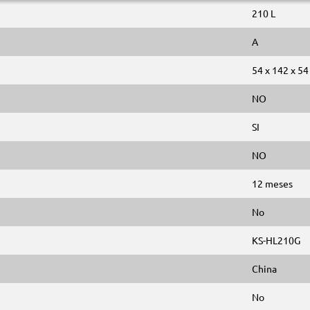
210 L
A
54 x 142 x 54
NO
SI
NO
12 meses
No
KS-HL210G
China
No