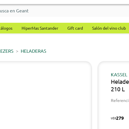
tálogos
HiperMas Santander
Gift card
Salón del vino club
EEZERS
HELADERAS
KASSEL
Helade
210 L
Referenci
279
U$S