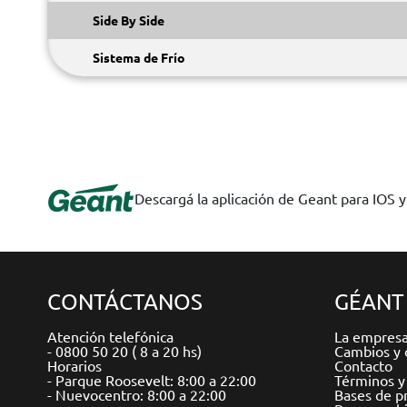
Side By Side
Sistema de Frío
Descargá la aplicación de Geant para IOS 
CONTÁCTANOS
GÉANT
Atención telefónica
La empres
- 0800 50 20 ( 8 a 20 hs)
Cambios y 
Horarios
Contacto
- Parque Roosevelt: 8:00 a 22:00
Términos y
- Nuevocentro: 8:00 a 22:00
Bases de p