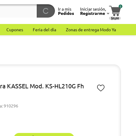
0
Ir a mis
Iniciar sesión,
Pedidos
Registrarme
$0,00
Cupones
Feria del día
Zonas de entrega Modo Ya
ra KASSEL Mod. KS-HL210G Fh
a: 910296