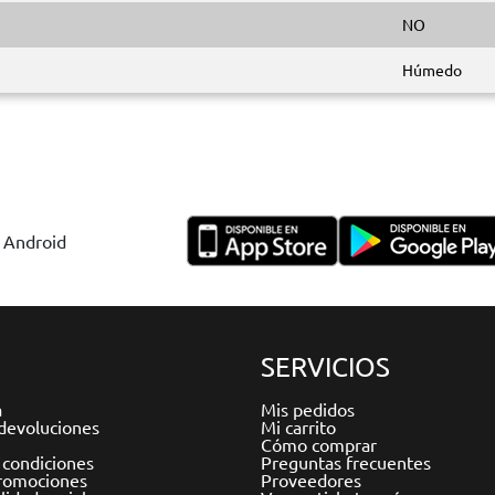
NO
Húmedo
y Android
SERVICIOS
a
Mis pedidos
devoluciones
Mi carrito
Cómo comprar
 condiciones
Preguntas frecuentes
romociones
Proveedores