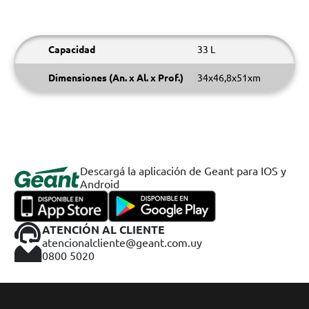
Capacidad
33 L
Dimensiones (An. x Al. x Prof.)
34x46,8x51xm
Descargá la aplicación de Geant para IOS y
Android
ATENCIÓN AL CLIENTE
atencionalcliente@geant.com.uy
0800 5020