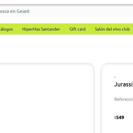
tálogos
HiperMas Santander
Gift card
Salón del vino club
-
Jurass
Referenci
549
$