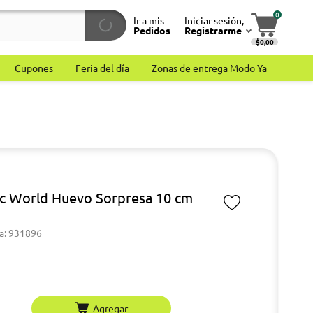
0
Ir a mis
Iniciar sesión,
Pedidos
Registrarme
$0,00
Cupones
Feria del día
Zonas de entrega Modo Ya
ic World Huevo Sorpresa 10 cm
a: 931896
Agregar