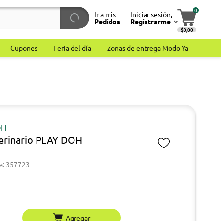
0
Ir a mis
Iniciar sesión,
Pedidos
Registrarme
$0,00
Cupones
Feria del día
Zonas de entrega Modo Ya
OH
terinario PLAY DOH
a: 357723
Agregar