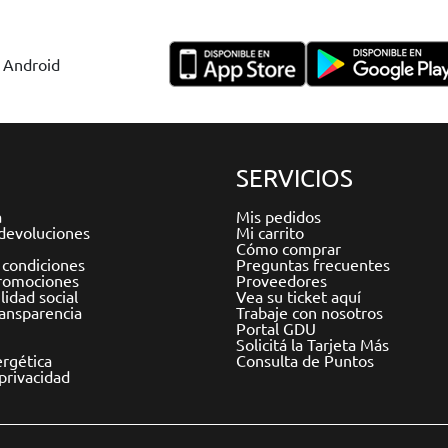
y Android
SERVICIOS
a
Mis pedidos
devoluciones
Mi carrito
Cómo comprar
 condiciones
Preguntas frecuentes
romociones
Proveedores
idad social
Vea su ticket aquí
ransparencia
Trabaje con nosotros
Portal GDU
Solicitá la Tarjeta Más
ergética
Consulta de Puntos
 privacidad