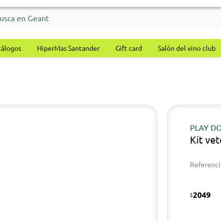
tálogos
HiperMas Santander
Gift card
Salón del vino club
PLAY D
Kit ve
Referenci
2049
$