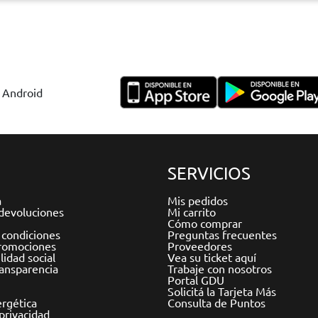
y Android
SERVICIOS
a
Mis pedidos
devoluciones
Mi carrito
Cómo comprar
 condiciones
Preguntas frecuentes
romociones
Proveedores
idad social
Vea su ticket aquí
ransparencia
Trabaje con nosotros
Portal GDU
Solicitá la Tarjeta Más
ergética
Consulta de Puntos
 privacidad