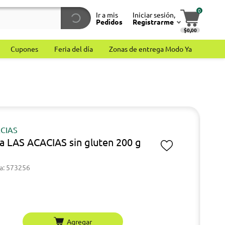
0
Ir a mis
Iniciar sesión,
Pedidos
Registrarme
$0,00
Cupones
Feria del día
Zonas de entrega Modo Ya
CIAS
a LAS ACACIAS sin gluten 200 g
a: 573256
Agregar