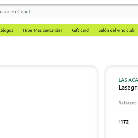
tálogos
HiperMas Santander
Gift card
Salón del vino club
LAS ACA
Lasagn
Referenci
172
$