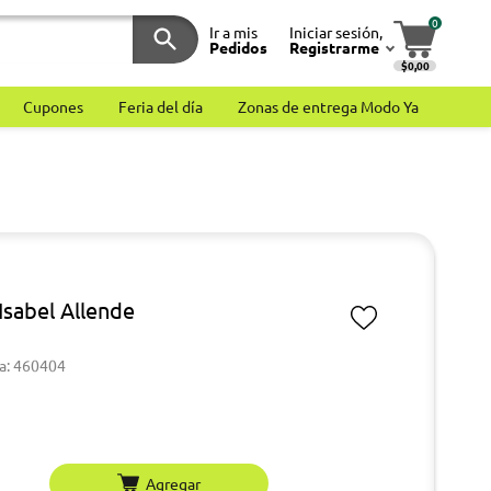
0
Ir a mis
Iniciar sesión,
Pedidos
Registrarme
$0,00
Cupones
Feria del día
Zonas de entrega Modo Ya
Isabel Allende
a: 460404
Agregar