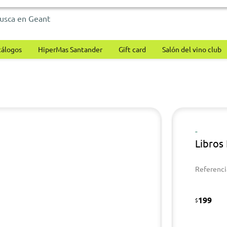
tálogos
HiperMas Santander
Gift card
Salón del vino club
-
Libros 
Referenci
199
$