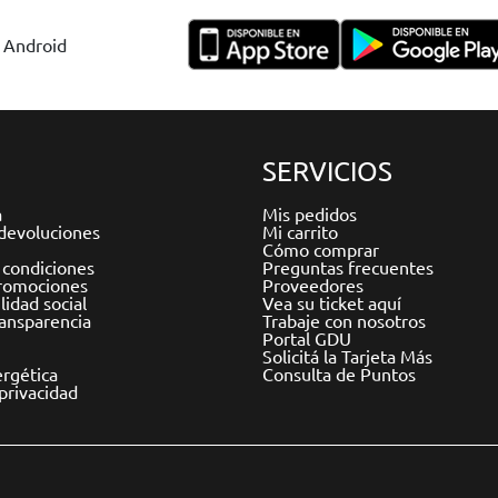
y Android
SERVICIOS
a
Mis pedidos
devoluciones
Mi carrito
Cómo comprar
 condiciones
Preguntas frecuentes
romociones
Proveedores
idad social
Vea su ticket aquí
ransparencia
Trabaje con nosotros
Portal GDU
Solicitá la Tarjeta Más
ergética
Consulta de Puntos
 privacidad