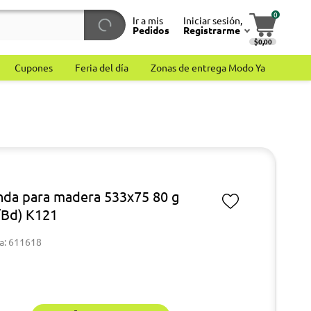
0
Ir a mis
Iniciar sesión,
Pedidos
Registrarme
$0,00
Cupones
Feria del día
Zonas de entrega Modo Ya
anda para madera 533x75 80 g
Bd) K121
a: 611618