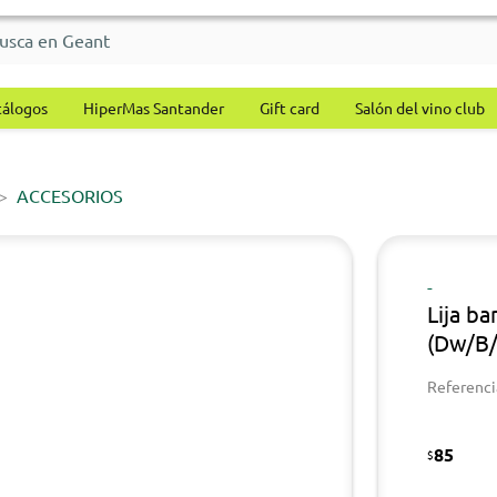
tálogos
HiperMas Santander
Gift card
Salón del vino club
ACCESORIOS
-
Lija b
(Dw/B/
Referenci
85
$