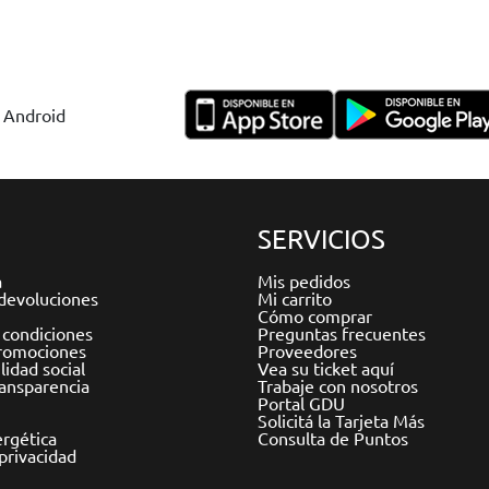
y Android
SERVICIOS
a
Mis pedidos
devoluciones
Mi carrito
Cómo comprar
 condiciones
Preguntas frecuentes
romociones
Proveedores
idad social
Vea su ticket aquí
ransparencia
Trabaje con nosotros
Portal GDU
Solicitá la Tarjeta Más
ergética
Consulta de Puntos
 privacidad