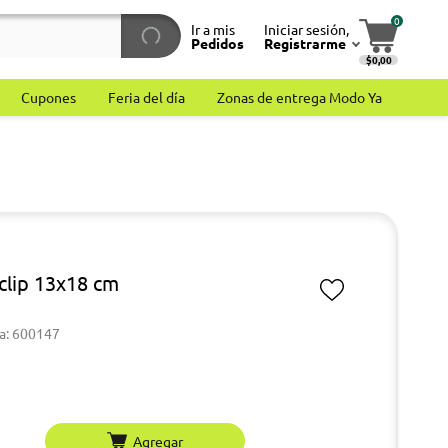
0
Ir a mis
Iniciar sesión,
Pedidos
Registrarme
$0,00
Cupones
Feria del día
Zonas de entrega Modo Ya
clip 13x18 cm
a: 600147
Agregar