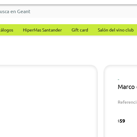
tálogos
HiperMas Santander
Gift card
Salón del vino club
-
Marco 
Referenci
59
$