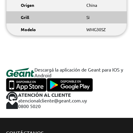
Origen
China
Grill
Si
Modelo
WMG30SZ
Descargá la aplicación de Geant para IOS y
Android
ATENCIÓN AL CLIENTE
atencionalcliente@geant.com.uy
0800 5020
CONTÁCTANOS