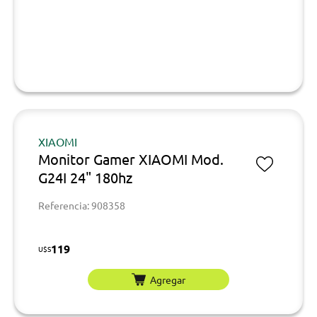
XIAOMI
Monitor Gamer XIAOMI Mod.
G24I 24" 180hz
Referencia: 908358
119
U$S
Agregar