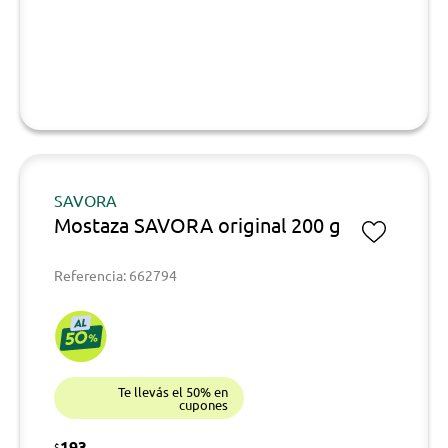
SAVORA
Mostaza SAVORA original 200 g
Referencia: 662794
Te llevás el 50% en
cupones
193
$