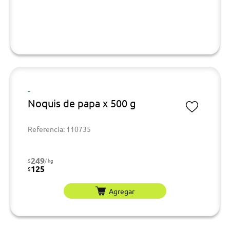
-
Noquis de papa x 500 g
Referencia: 110735
249
$
/ kg
125
$
Agregar