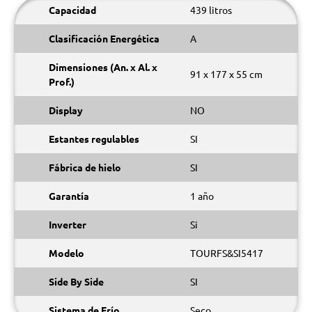
Capacidad
439 litros
Clasificación Energética
A
Dimensiones (An. x Al. x
91 x 177 x 55 cm
Prof.)
Display
NO
Estantes regulables
SI
Fábrica de hielo
SI
Garantía
1 año
Inverter
Si
Modelo
TOURFS&SI5417
Side By Side
SI
Sistema de Frío
Seco