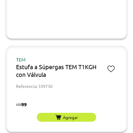
TEM
Estufa a Súpergas TEM T1KGH
con Válvula
Referencia: 339730
99
U$S
Agregar