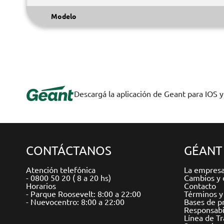
Modelo
Descargá la aplicación de Geant para IOS 
CONTÁCTANOS
GÉANT
Atención telefónica
La empres
- 0800 50 20 ( 8 a 20 hs)
Cambios y 
Horarios
Contacto
- Parque Roosevelt: 8:00 a 22:00
Términos y
- Nuevocentro: 8:00 a 22:00
Bases de p
Responsabil
Línea de T