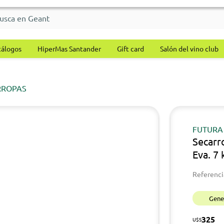
tálogos
HiperMas Santander
Gift card
Salón del vino club
RROPAS
FUTURA
Secarr
Eva. 7 
Referenci
Gener
325
U$S