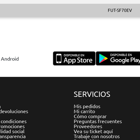
FUT-SF70EV
y Android
SERVICIOS
a
Mis pedidos
devoluciones
Mi carrito
Cómo comprar
 condiciones
Preguntas frecuentes
romociones
Proveedores
idad social
Vea su ticket aquí
ransparencia
Trabaje con nosotros