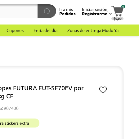
0
Ir a mis
Iniciar sesión,
Pedidos
Registrarme
$0,00
Cupones
Feria del día
Zonas de entrega Modo Ya
opas FUTURA FUT-SF70EV por
kg CF
a: 907430
a stickers extra