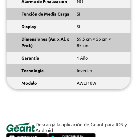
Alarma de Finalización
NO
Función de Media Carga
SI
Display
SI
Dimensiones (An. x Al. x
59,5 cm × 56 cm ×
Prof.)
85 cm.
Garantía
1 Año
Tecnología
Inverter
Modelo
AWLT10W
Descargá la aplicación de Geant para IOS y
Android