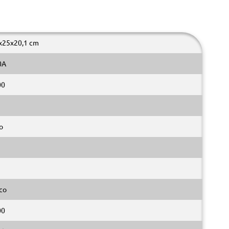
x25x20,1 cm
0A
00
o
co
00