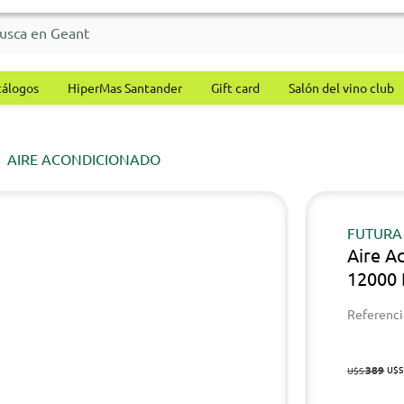
tálogos
HiperMas Santander
Gift card
Salón del vino club
AIRE ACONDICIONADO
FUTURA
Aire A
12000 
Referenci
389
U$S
U$S