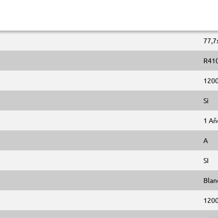
77,7
R41
120
Si
1 Añ
A
SI
Blan
120