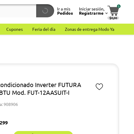
0
Ir a mis
Iniciar sesión,
Pedidos
Registrarme
$0,00
Cupones
Feria del día
Zonas de entrega Modo Ya
condicionado Inverter FUTURA
BTU Mod. FUT-12AASUIT-I
a: 908906
299