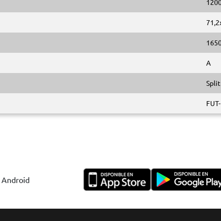
120
71,2
165
A
Split
FUT-
y Android