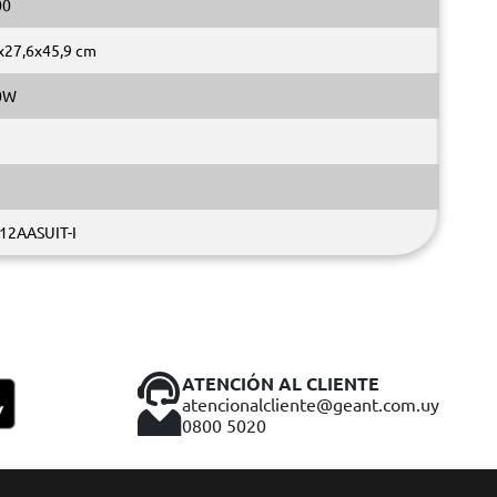
00
x27,6x45,9 cm
0W
12AASUIT-I
ATENCIÓN AL CLIENTE
atencionalcliente@geant.com.uy
0800 5020