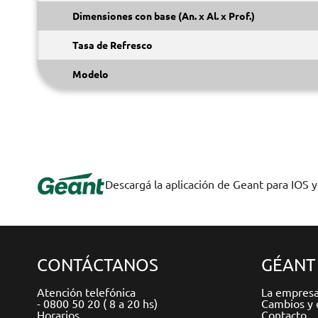
Dimensiones con base (An. x Al. x Prof.)
Tasa de Refresco
Modelo
Descargá la aplicación de Geant para IOS 
CONTÁCTANOS
GÉANT
Atención telefónica
La empres
- 0800 50 20 ( 8 a 20 hs)
Cambios y 
Horarios
Contacto