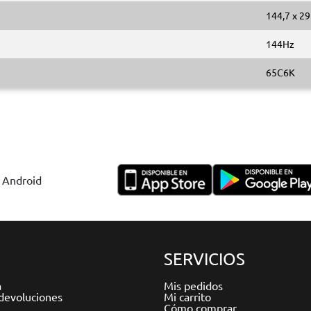
144,7 x 29
144Hz
65C6K
y Android
SERVICIOS
a
Mis pedidos
devoluciones
Mi carrito
Cómo comprar