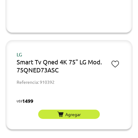
LG
Smart Tv Qned 4K 75" LG Mod.
75QNED73ASC
Referencia: 910392
1499
U$S
Agregar